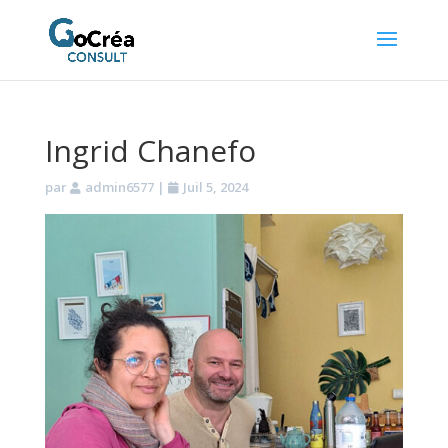
Ingrid Chanefo
par
admin6577
|
Juil 5, 2024