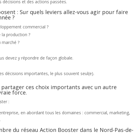
es décisions et des actions passées.
sent : Sur quels leviers allez-vous agir pour faire
nnée ?
veloppement commercial ?
e la production ?
au marché ?
ous devez y répondre de façon globale.
es décisions importantes, le plus souvent seul(e).
 partager ces choix importants avec un autre
raie force.
ter :
ntreprise, en abordant tous les domaines : commercial, marketing,
.
mbre du réseau Action Booster dans le Nord-Pas-de-