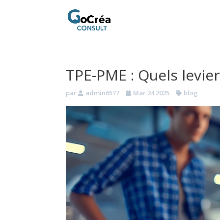
TPE-PME : Quels levie
par
admin6577
Mar 24 2025
blog