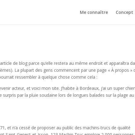
Me connaître
Concept
 article de blog parce qu’elle restera au même endroit et apparaîtra d
s thèmes). La plupart des gens commencent par une page « À propos » 
a pourrait ressembler à quelque chose comme cela :
venir acteur, et voici mon site. J’habite à Bordeaux, j’ai un super chie
tre surpris par la pluie soudaine lors de longues balades sur la plage au
1, et n’a cessé de proposer au public des machins-trucs de qualité
nt-Saint-Genest-et-Isson, 123 Machin Truc emploie 2 000 personnes,