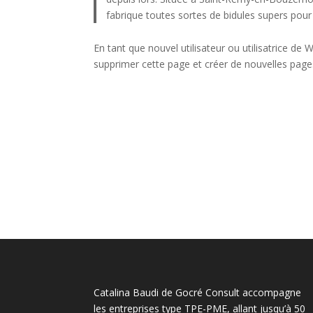
fabrique toutes sortes de bidules supers po
En tant que nouvel utilisateur ou utilisatrice d
supprimer cette page et créer de nouvelles pag
Catalina Baudi de Gocré Consult accompagne
les entreprises type TPE-PME, allant jusqu’à 50